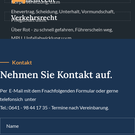
Körperverletzung, u.v.m
Ehevertrag, Scheidung, Unterhalt, Vormundschaft,
Verkehrsrecht
Pflegschaft u.v.m.
Über Rot - zu schnell gefahren, Führerschein weg,
MPU, Unfallabwicklung u.v.m.
Kontakt
Nehmen Sie Kontakt auf.
Per E-Mail mit dem Fnachfolgenden Formular oder gerne
telefonsich unter
Tel.: 0641 - 98 44 17 35 - Termine nach Vereinbarung.